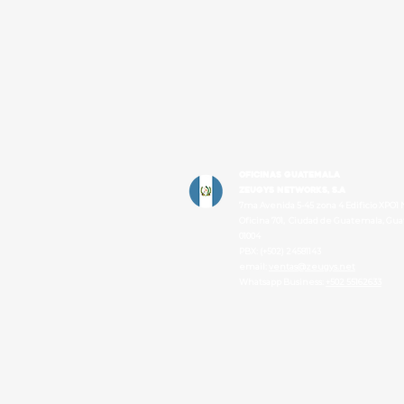
OFICINAS GUATEMALA
Zeugys Networks, S.A
7ma Avenida 5-45 zona 4 Edificio XPO1 
Oficina 701, Ciudad de Guatemala, Gu
01004
PBX: (+502) 24581143
email:
ventas@zeugys.net
Whatsapp Business:
+502 55162633