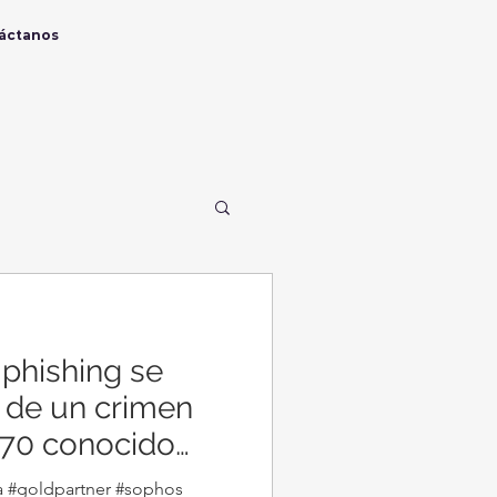
áctanos
 phishing se
r de un crimen
s 70 conocido
 #goldpartner #sophos