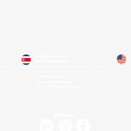
OFICINAS COSTA RICA
Zeugys networks, srl
Nivel 7
Centro Corporativo Plaza Roble 5o Nivel, San Rafael
atemala
de Escazú, San José Province 10203
PBX: (+506)
25055845
email:
ventascr@zeugys.net
Whatsapp Business:
+506 7278 3175
Síguenos