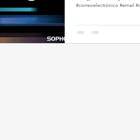
#correoelectrónico #email #c