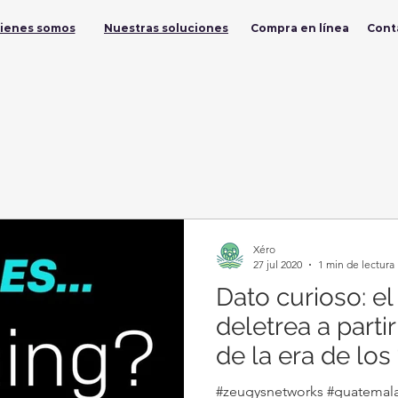
ienes somos
Nuestras soluciones
Compra en línea
Cont
Xéro
27 jul 2020
1 min de lectura
Dato curioso: el
deletrea a parti
de la era de lo
como phreak
#zeugysnetworks #guatemala