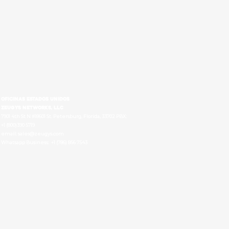
OFICINAS estados unidos
Zeugys Networks, LLC
7901 4th St N #18601 St. Petersburg, Florida, 33702 PBX:
+1 (800)390 5719
email: sales@zeugys.com
Whatsapp Business: +1 (786) 856 7543