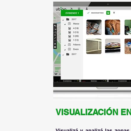
VISUALIZACIÓN E
Visualizá y analizá las zona